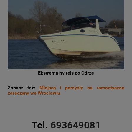
Ekstremalny rejs po Odrze
Zobacz też:
Miejsca i pomysły na romantyczne
zaręczyny we Wrocławiu
Tel.
693649081