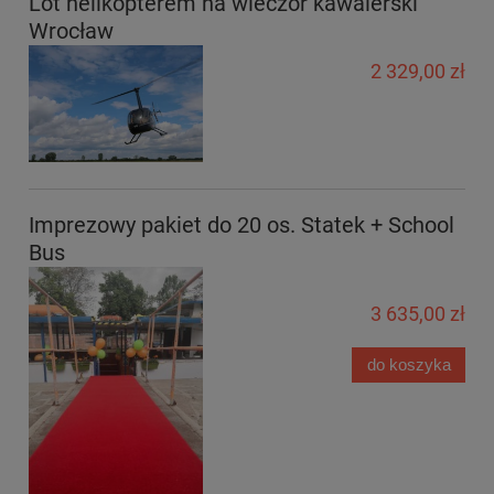
Lot helikopterem na wieczór kawalerski
Wrocław
2 329,00 zł
Imprezowy pakiet do 20 os. Statek + School
Bus
3 635,00 zł
do koszyka