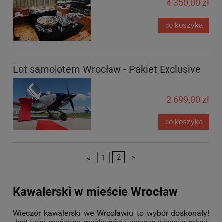
4 350,00 zł
do koszyka
Lot samolotem Wrocław - Pakiet Exclusive
2 699,00 zł
do koszyka
«
1
2
»
Kawalerski w mieście Wrocław
Wieczór kawalerski we Wrocławiu to wybór doskonały!
Jest tutaj mnóstwo możliwości i jeszcze więcej atrakcji.