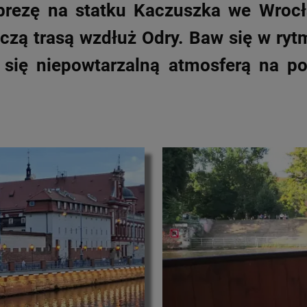
rezę na statku Kaczuszka we Wrocła
czą trasą wzdłuż Odry. Baw się w ryt
z się niepowtarzalną atmosferą na p