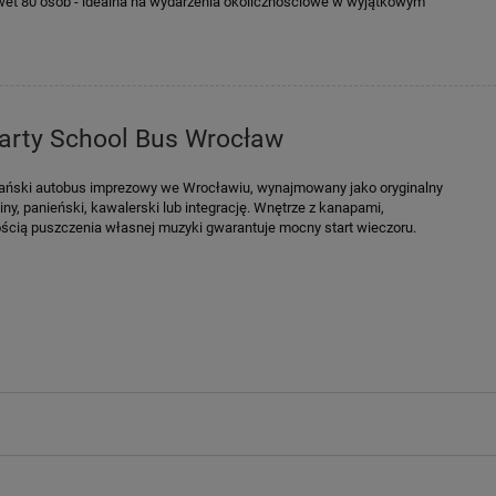
awet 80 osób - idealna na wydarzenia okolicznościowe w wyjątkowym
arty School Bus Wrocław
kański autobus imprezowy we Wrocławiu, wynajmowany jako oryginalny
ziny, panieński, kawalerski lub integrację. Wnętrze z kanapami,
ścią puszczenia własnej muzyki gwarantuje mocny start wieczoru.