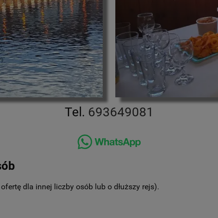
Tel.
693649081
sób
fertę dla innej liczby osób lub o dłuższy rejs).