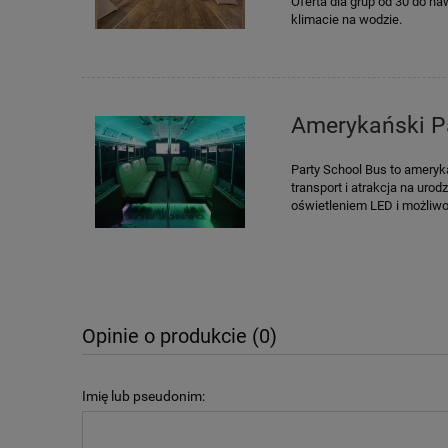
Oferta dla grup od 30 do n
klimacie na wodzie.
Amerykański P
Party School Bus to amery
transport i atrakcja na urod
oświetleniem LED i możliwo
Opinie o produkcie (0)
Imię lub pseudonim: