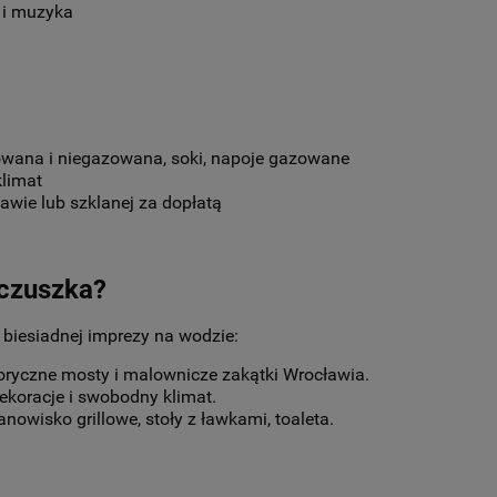
 i muzyka
ana i niegazowana, soki, napoje gazowane
limat
wie lub szklanej za dopłatą
aczuszka?
 biesiadnej imprezy na wodzie:
oryczne mosty i malownicze zakątki Wrocławia.
ekoracje i swobodny klimat.
nowisko grillowe, stoły z ławkami, toaleta.