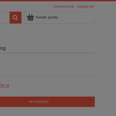
Zarejestruj się
Zaloguj się
Koszyk:
(pusty)
log
00 zł
do koszyka