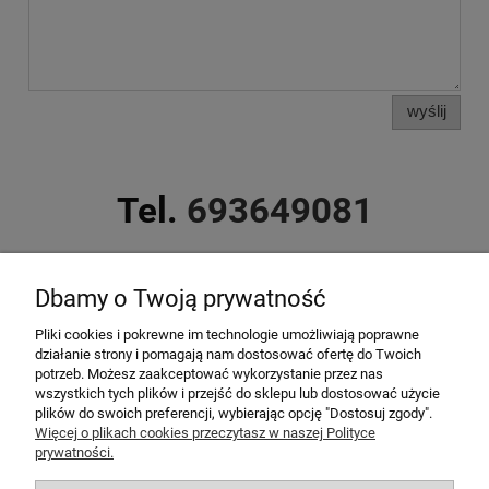
wyślij
Tel.
693649081
Dbamy o Twoją prywatność
Pliki cookies i pokrewne im technologie umożliwiają poprawne
codziennie od godz. 9:00 do 21.00
działanie strony i pomagają nam dostosować ofertę do Twoich
potrzeb. Możesz zaakceptować wykorzystanie przez nas
wszystkich tych plików i przejść do sklepu lub dostosować użycie
plików do swoich preferencji, wybierając opcję "Dostosuj zgody".
Top kategorie
Więcej o plikach cookies przeczytasz w naszej Polityce
prywatności.
Top imprezy