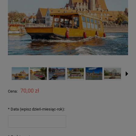
70,00 zł
Cena:
*
Data (wpisz dzień-miesiąc-rok):