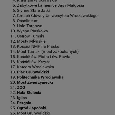
Krasnale Wrocławskie
Zabytkowe kamienice Jaś i Małgosia
Słynne Stare Jatki
Gmach Główny Uniwersytetu Wrocławskiego
Ossolineum
Hala Targowa
Wyspa Piaskowa
Ostrów Tumski
Mosty Młyńskie
Kościół NMP na Piasku
Most Tumski (most zakochanych)
Kościół św. Piotra i św. Pawła
Kościół św. Krzyża
Katedra Wrocławska
Plac Grunwaldzki
Politechnika Wrocławska
Most Zwierzyniecki
ZOO
Hala Stulecia
Iglica
Pergola
Ogród Japoński
Most Grunwaldzki