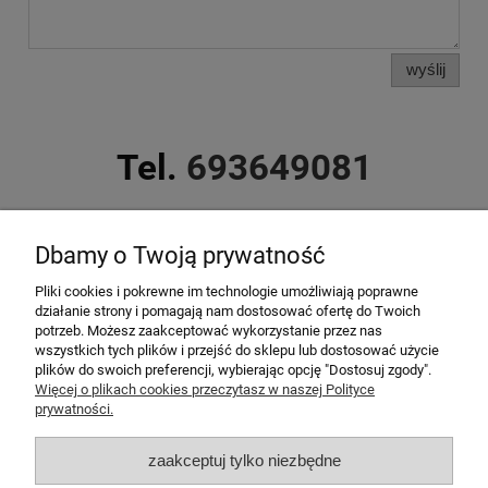
wyślij
Tel.
693649081
Dbamy o Twoją prywatność
Pliki cookies i pokrewne im technologie umożliwiają poprawne
codziennie od godz. 9:00 do 21.00
działanie strony i pomagają nam dostosować ofertę do Twoich
potrzeb. Możesz zaakceptować wykorzystanie przez nas
wszystkich tych plików i przejść do sklepu lub dostosować użycie
plików do swoich preferencji, wybierając opcję "Dostosuj zgody".
Top kategorie
Więcej o plikach cookies przeczytasz w naszej Polityce
prywatności.
Top imprezy
zaakceptuj tylko niezbędne